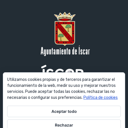
Utilizamos cookies propias y de terceros para garantizar el
funcionamiento de la web, medir su uso y mejorar nuestros
servicios. Puede aceptar todas las cookies, rechazar las no
© Ayuntamiento de Íscar. Todos los derechos reservados. Plaza
necesarias o configurar sus preferencias.
Política de cookies
Mayor, 1 - 47420 Íscar (Valladolid) España
Aceptar todo
E-mail:
ayuntamiento@villadeiscar.es
Rechazar