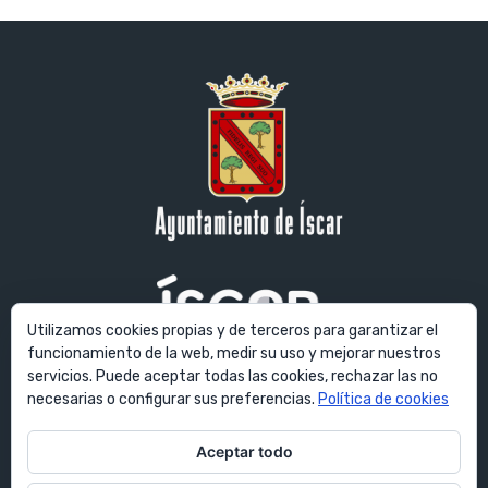
Utilizamos cookies propias y de terceros para garantizar el
funcionamiento de la web, medir su uso y mejorar nuestros
servicios. Puede aceptar todas las cookies, rechazar las no
© Ayuntamiento de Íscar. Todos los derechos reservados. Plaza
necesarias o configurar sus preferencias.
Política de cookies
Mayor, 1 - 47420 Íscar (Valladolid) España
Aceptar todo
E-mail:
ayuntamiento@villadeiscar.es