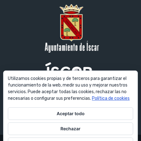
Utilizamos cookies propias y de terceros para garantizar el
funcionamiento de la web, medir su uso y mejorar nuestros
servicios. Puede aceptar todas las cookies, rechazar las no
© Ayuntamiento de Íscar. Todos los derechos reservados. Plaza
necesarias o configurar sus preferencias.
Política de cookies
Mayor, 1 - 47420 Íscar (Valladolid) España
Aceptar todo
E-mail:
ayuntamiento@villadeiscar.es
Rechazar
Ayuntamiento de Íscar © Copyright - Todos los derechos