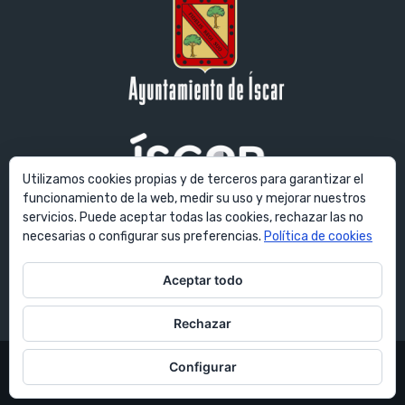
Utilizamos cookies propias y de terceros para garantizar el
funcionamiento de la web, medir su uso y mejorar nuestros
servicios. Puede aceptar todas las cookies, rechazar las no
© Ayuntamiento de Íscar. Todos los derechos reservados. Plaza
necesarias o configurar sus preferencias.
Política de cookies
Mayor, 1 - 47420 Íscar (Valladolid) España
Aceptar todo
E-mail:
ayuntamiento@villadeiscar.es
Rechazar
Ayuntamiento de Íscar © Copyright - Todos los derechos
Configurar
reservados
Aviso Legal
Política de privacidad
Política de cookies