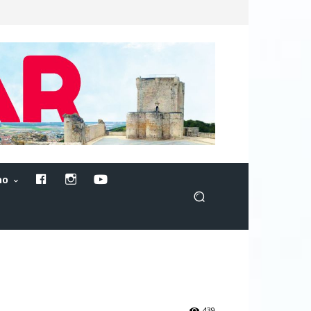
F
I
Y
no
A
N
O
C
S
U
E
T
T
439