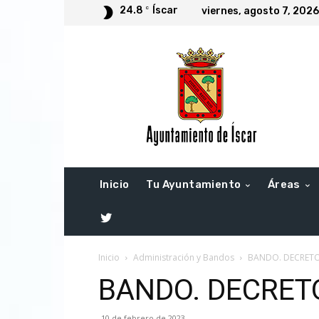
24.8
Íscar
C
viernes, agosto 7, 2026
Inicio
Tu Ayuntamiento
Áreas
T
W
Inicio
Administración y Bandos
BANDO. DECRETO 
BANDO. DECRETO
I
10 de febrero de 2023